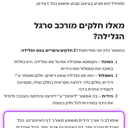
המחדל הוא מגיע בעיצוב קבוע ופשוט בכל דפדפן.
מאלו חלקים מורכב סרגל
הגלילה?
במאמר הזה אני מתייחסת ל
3 חלקים עיקריים בפס הגלילה
:
המיכל
– הקופסא שמכילה את כל פס הגלילה. היא כוללת
בתוכה את המסלול ואת הידית.
המסלול
– הוא פס הגלילה שאנו רואים. חלקו מוסתר ע”י
הידית, וחלקו גלוי. לחיצה אקראית בחלק הגלוי, מקפיצה
לנקודה אחרת בדף.
הידית
– בה אפשור “לאחוז” ע”י לחיצה והחזקה בעכבר, ולגלול
את הדף במהירות לכל חלק בעמוד.
שימו לב כי אורך הידית מושפע מאורך דף האינטרנט. ככל
שהידית קצרה יותר, דף האינטרנט ארוך יותר. וככל שהידית