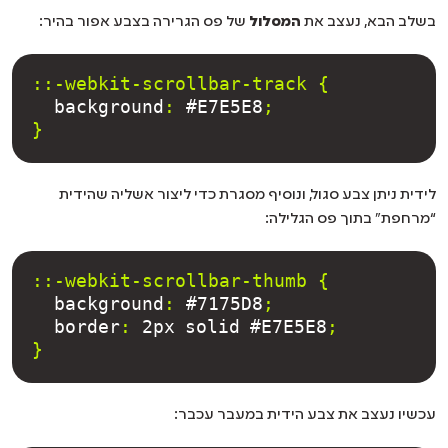
בשלב הבא, נעצב את
המסלול
של פס הגרירה בצבע אפור בהיר:
::-webkit-scrollbar-track {
background
: 
#E7E5E8
;
}
לידית ניתן צבע סגול, ונוסיף מסגרת כדי ליצור אשליה שהידית
“מרחפת” בתוך פס הגלילה:
::-webkit-scrollbar-thumb {
background
: 
#7175D8
;
border
: 
2px
solid
#E7E5E8
;
}
עכשיו נעצב את צבע הידית במעבר עכבר: