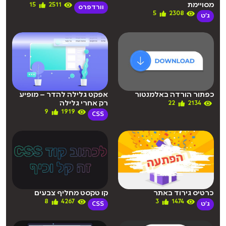
מסויימת
15
2511
וורדפרס
5
2308
ג'ט
כפתור הורדה באלמנטור
אפקט גלילה להדר – מופיע
רק אחרי גלילה
22
2134
9
1919
CSS
כרטיס גירוד באתר
קו טקסט מחליף צבעים
8
4267
3
1474
ג'ט
CSS