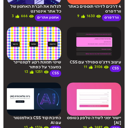
4 דרכים לזיהוי תוספים באתר
לגלות את חברת האחסון של
וורדפרס
כל אתר אינטרנט
3
666
9
1630
וורדפרס
אחסון אתרים
עיצוב וידג’ט ספוילר עם CSS
שינוי תמונת רקע לקונטיינר
במעבר על כפתור
11
3106
CSS
13
1251
CSS
יישור ימני לשדה טלפון בטופס
כתיבת קוד CSS באלמנטור
[AI]
עם AI
13
1324
16
2697