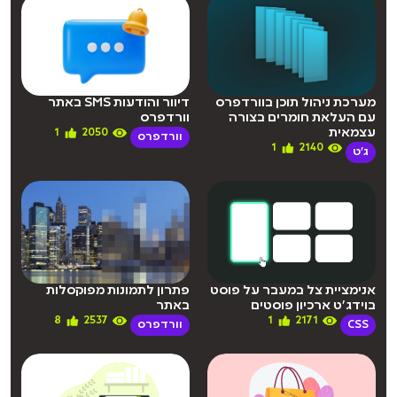
מערכת ניהול תוכן בוורדפרס
דיוור והודעות SMS באתר
עם העלאת חומרים בצורה
וורדפרס
עצמאית
1
2050
וורדפרס
1
2140
ג'ט
אנימציית צל במעבר על פוסט
פתרון לתמונות מפוקסלות
בוידג’ט ארכיון פוסטים
באתר
8
2537
1
2171
CSS
וורדפרס