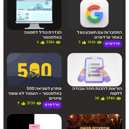
התחברות עם חשבון גוגל
הגדרת גודל לתמונה
באתר וורדפרס
באלמנטור
4
3284
3
1624
וורדפרס
הוראות להכנת חוזה עבודה
פתרון לשגיאה 500
ללקוח
באלמנטור – העמוד לא שומר
שינויים
38
2984
9
3730
וורדפרס