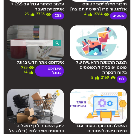
חיבור מיילצ’ימפ לטופס
עיצוב כפתור עגול עם CSS +
אלמנטור פרו [רשימת תפוצה]
אנימציית מעבר
23
3753
4
2784
טפסים
CSS
הצגת התמונה הראשית של
אינדוקס אתר חדש בגוגל
פוסטייפ בניהול הפוסטים
925
אינדוקס
בלוח הבקרה
14
בגוגל
5
2169
ג'ט
הפעלת תחזוקה באתר עם
לינק העברה לדף תשלום
נתינת גישה לעמודים
בהוספת מוצר לסל [דילוג על