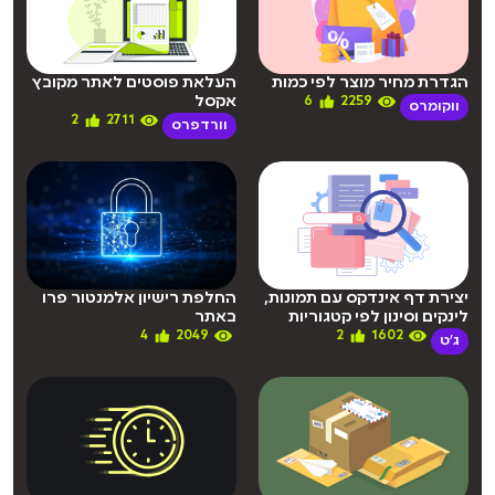
הגדרת מחיר מוצר לפי כמות
העלאת פוסטים לאתר מקובץ
אקסל
6
2259
ווקומרס
2
2711
וורדפרס
יצירת דף אינדקס עם תמונות,
החלפת רישיון אלמנטור פרו
לינקים וסינון לפי קטגוריות
באתר
4
2049
2
1602
ג'ט