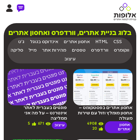
בלוג בניית אתרים, וורדפרס ואחסון אתרים
CSS
HTML
אחסון אתרים
אינדוקס בגוגל
ג'ט
ווקומרס
וורדפרס
טפסים
מהירות אתר
מייל
סליקה
עיצוב
אחסון אתרים בפסטקומט –
פונטים בעברית לאתר
אחסון מומלץ וזול עם שירות
אינטרנט – על מה אני
מעולה
ממליצה
5
671
4908
אחסון
עיצוב
20
אתרים