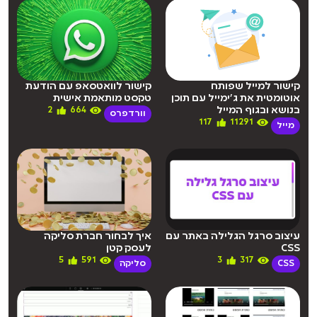
קישור למייל שפותח
קישור לוואטסאפ עם הודעת
אוטומטית את ג’ימייל עם תוכן
טקסט מותאמת אישית
בנושא ובגוף המייל
2
664
וורדפרס
117
11291
מייל
עיצוב סרגל הגלילה באתר עם
איך לבחור חברת סליקה
CSS
לעסק קטן
5
591
3
317
CSS
סליקה