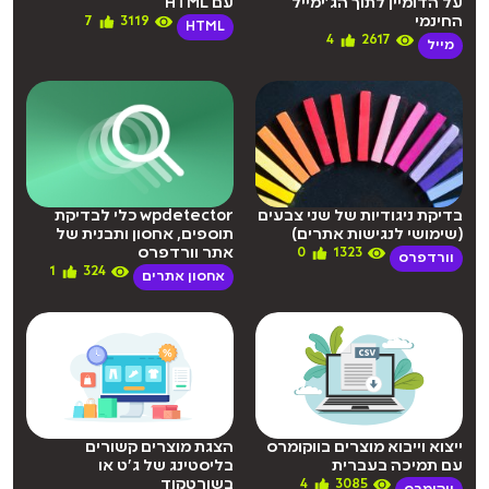
על הדומיין לתוך הג’ימייל
עם HTML
החינמי
7
3119
HTML
4
2617
מייל
בדיקת ניגודיות של שני צבעים
wpdetector כלי לבדיקת
(שימושי לנגישות אתרים)
תוספים, אחסון ותבנית של
אתר וורדפרס
0
1323
וורדפרס
1
324
אחסון אתרים
ייצוא וייבוא מוצרים בווקומרס
הצגת מוצרים קשורים
עם תמיכה בעברית
בליסטינג של ג’ט או
בשורטקוד
4
3085