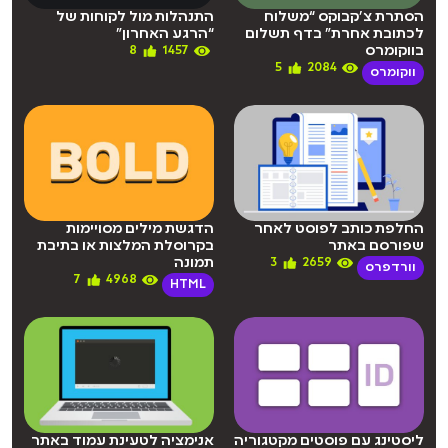
הסתרת צ’קבוקס “משלוח
התנהלות מול לקוחות של
לכתובת אחרת” בדף תשלום
“הרגע האחרון”
בווקומרס
8
1457
5
2084
ווקומרס
החלפת כותב לפוסט לאחר
הדגשת מילים מסויימות
שפורסם באתר
בקרוסלת המלצות או בתיבת
תמונה
3
2659
וורדפרס
7
4968
HTML
ליסטינג עם פוסטים מקטגוריה
אנימציה לטעינת עמוד באתר