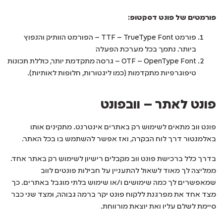
פורמטים של פונט דסקטופ:
פורמט TTF – TrueType Font – הפורמט הוותיק והנפוץ
ביותר. נתמך בכל מערכת הפעלה
OTF – OpenType Font – גרסה מתקדמת יותר, כוללת תכונות
טיפוגרפיות מתקדמות (כמו ליגטורות, חלופות לאותיות).
פונט לאתר – וובפונט
פונט ווב מתאים לשימוש רק באתרים אינטרנט. מתקינים אותו
באלמנטור דרך לוח הבקרה, ואז אפשר להשתמש בו בכל האתר.
בדרך כלל ברכישת פונט ווב מקבלים רישיון לשימוש רק באתר אחד.
ממליצה לך מאוד לשאול להתעניין על חבילות פונטים לווב
שמאפשרים לך כמה שימושים ו/או שימוש בלתי מוגבל באתרים. כך
מצד אחד את מפרגנת ללקוח פונט יקר ברמה גבוהה, ומצד שני כבר
סיימת לשלם עליו ואת יוצאת מורווחת.