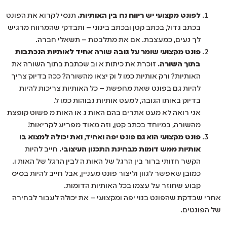
לפונט מקצועי יש ריווח נח בין האותיות.
תנסי לקרוא את הפונט
בכתב גדול, בכתב קטן ובכתב בינוני – ותבדקי שהמרווח מרגיש
לך נעים, כמעצבת. אם את מתלבטת – תשאלי חברה.
פונט מקצועי שומר על גובה שורה אחיד לאותיות הנכתבות
בתוך השורה.
זוכרת את כיתות א וב שכתבת בתוך השורה את
האותיות? ורק אותיות כמו ל וק יצאו מהשורה? ככה בדיוק צריך
להיות גם בפונט שאת מחפשת – כל האותיות צריכות להיות
בדיוק באותו הגובה, למעט אותיות גבוהות כמו ל.
אני רואה לא מעט אתרים בהם האות ג או האות מ פשוט קופצת
מהשורה, במיוחד בכתב קטן, וזה מאוד מפריע לקריאות!
פונט מקצועי הוא גם פונט יפה ואחיד, ואת יכולה למצוא בו
אותיות ממש דומות מבחינת התכנון העיצובי.
חייב להיות
הקשר חזותי ברור בין הרגל של האות ה לבין הרגל של האות ו.
כמובן שאפשר לגוון וליצור פונט מעניין, אבל חייב להיות בסיס
קבוע שחוזר על עצמו בכל האותיות הדומות.
אחרי שבדקת שהפונט בנוי יפה ומקצועי – את יכולה לעבור לבחירה
של הפונטים.