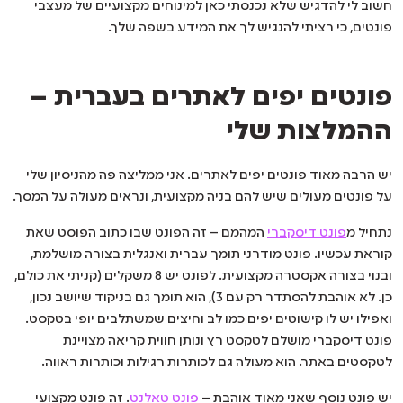
חשוב לי להדגיש שלא נכנסתי כאן למינוחים מקצועיים של מעצבי
פונטים, כי רציתי להנגיש לך את המידע בשפה שלך.
פונטים יפים לאתרים בעברית –
ההמלצות שלי
יש הרבה מאוד פונטים יפים לאתרים. אני ממליצה פה מהניסיון שלי
על פונטים מעולים שיש להם בניה מקצועית, ונראים מעולה על המסך.
נתחיל מ
פונט דיסקברי
המהמם – זה הפונט שבו כתוב הפוסט שאת
קוראת עכשיו. פונט מודרני תומך עברית ואנגלית בצורה מושלמת,
ובנוי בצורה אקסטרה מקצועית. לפונט יש 8 משקלים (קניתי את כולם,
כן. לא אוהבת להסתדר רק עם 3), הוא תומך גם בניקוד שיושב נכון,
ואפילו יש לו קישוטים יפים כמו לב וחיצים שמשתלבים יופי בטקסט.
פונט דיסקברי מושלם לטקסט רץ ונותן חווית קריאה מצויינת
לטקסטים באתר. הוא מעולה גם לכותרות רגילות וכותרות ראווה.
יש פונט נוסף שאני מאוד אוהבת –
פונט טאלנט
. זה פונט מקצועי