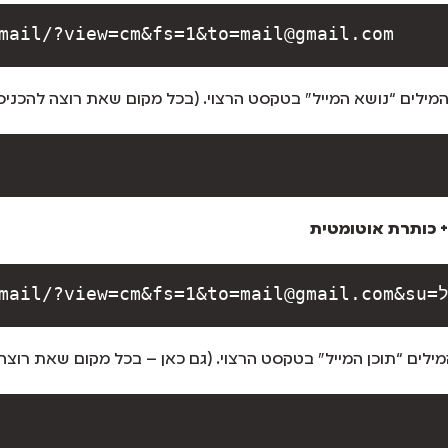
mail/?view=cm&fs=1&to=mail@gmail.com
מילים “נושא המייל” בטקסט הרצוי. (בכל מקום שאת רוצה להכניס 
+ כותרת אוטומטית
+המייל
ילים “תוכן המייל” בטקסט הרצוי. (גם כאן – בכל מקום שאת רוצה