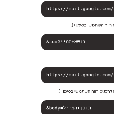
https://mail.google.com/
רווח השתמשי בסימן +).
&su=נושא+המייל
 להכניס רווח השתמשי בסימן +).
&body=תוכן+המייל