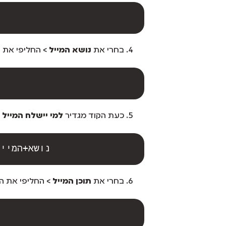
בחרי את
נושא המייל
> החליפי את ה
כעת הקוד מגדיר
למי יישלח המייל 
https://mail.google.com/mail/?view=cm&fs=1&to=mail@gmail.com&su=נושא
בחרי את
תוכן המייל
> החליפי את המ