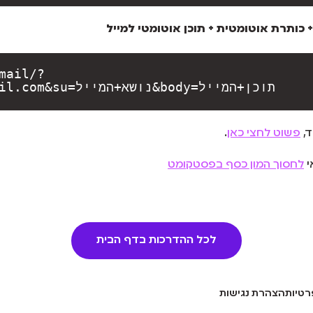
+ כותרת אוטומטית + תוכן אוטומטי למייל
mail/?
view=cm&fs=1&to=mail@gmail.com&su=נושא+המייל&body=תוכן+המייל
ד,
פשוט לחצי כאן
.
י
לחסוך המון כסף בפסטקומט
לכל ההדרכות בדף הבית
רטיות
הצהרת נגישות